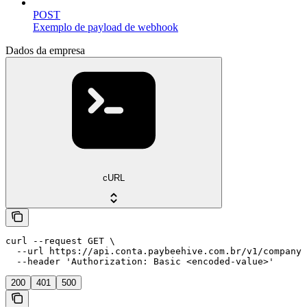
POST
Exemplo de payload de webhook
Dados da empresa
cURL
curl --request GET \

  --url https://api.conta.paybeehive.com.br/v1/company 
  --header 'Authorization: Basic <encoded-value>'
200
401
500