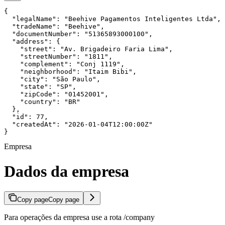
{

  "legalName": "Beehive Pagamentos Inteligentes Ltda",

  "tradeName": "Beehive",

  "documentNumber": "51365893000100",

  "address": {

    "street": "Av. Brigadeiro Faria Lima",

    "streetNumber": "1811",

    "complement": "Conj 1119",

    "neighborhood": "Itaim Bibi",

    "city": "São Paulo",

    "state": "SP",

    "zipCode": "01452001",

    "country": "BR"

  },

  "id": 77,

  "createdAt": "2026-01-04T12:00:00Z"

}
Empresa
Dados da empresa
Copy page
Copy page
Para operações da empresa use a rota /company