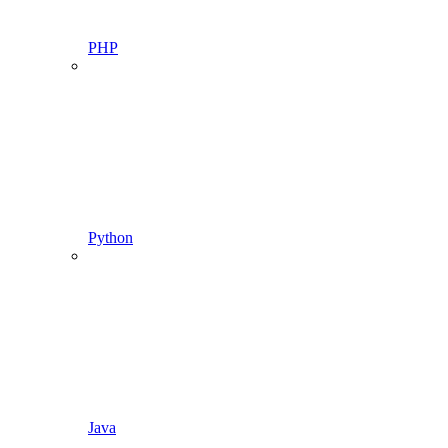
PHP
Python
Java