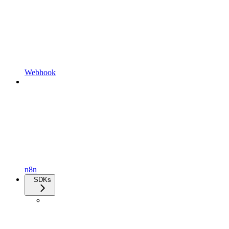
Webhook
n8n
SDKs